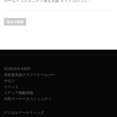
ホーム » コミュニティ運営支援 ネット上のコミ …
投
稿
過去の投稿
ナ
ビ
ゲ
ー
シ
ョ
ン
KOBUSHI BEER
渋谷道玄坂クラフトビールバー
サロン
イベント
メディア掲載情報
渋谷マーケータコミュニティ
デジタルマーケティング