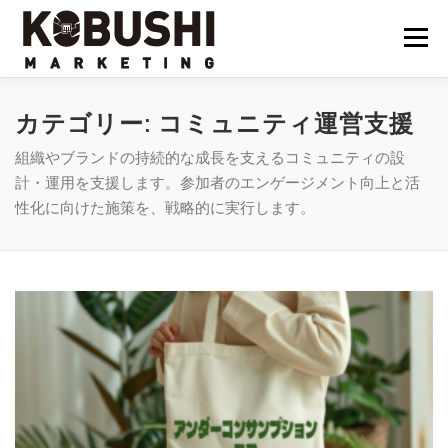
コ
ン
メニュ
テ
ン
ツ
会社概要
採用
クラフトビール
イベント
カテゴリー:
コミュニティ運営支援
へ
組織やブランドの持続的な成長を支えるコミュニティの設
ス
計・運用を支援します。参加者のエンゲージメント向上と活
キ
コミュニティ
サービス
資料DL
問い合わせ
性化に向けた施策を、戦略的に実行します。
ッ
プ