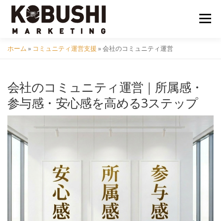
コ
ン
メニュ
テ
ン
ホーム
»
コミュニティ運営支援
»
会社のコミュニティ運営
ツ
会社概要
採用
クラフトビール
イベント
へ
ス
会社のコミュニティ運営｜所属感・
キ
コミュニティ
サービス
資料DL
問い合わせ
参与感・安心感を高める3ステップ
ッ
プ