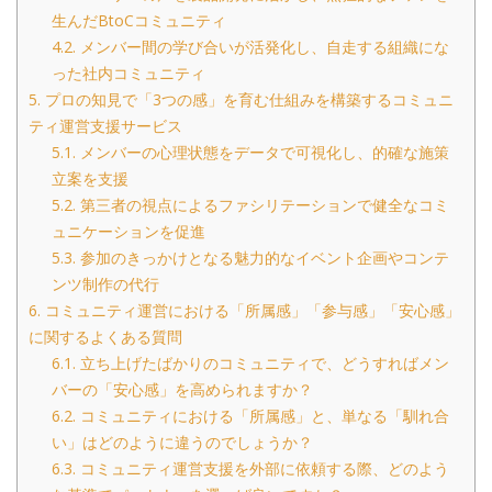
生んだBtoCコミュニティ
4.2.
メンバー間の学び合いが活発化し、自走する組織にな
った社内コミュニティ
5.
プロの知見で「3つの感」を育む仕組みを構築するコミュニ
ティ運営支援サービス
5.1.
メンバーの心理状態をデータで可視化し、的確な施策
立案を支援
5.2.
第三者の視点によるファシリテーションで健全なコミ
ュニケーションを促進
5.3.
参加のきっかけとなる魅力的なイベント企画やコンテ
ンツ制作の代行
6.
コミュニティ運営における「所属感」「参与感」「安心感」
に関するよくある質問
6.1.
立ち上げたばかりのコミュニティで、どうすればメン
バーの「安心感」を高められますか？
6.2.
コミュニティにおける「所属感」と、単なる「馴れ合
い」はどのように違うのでしょうか？
6.3.
コミュニティ運営支援を外部に依頼する際、どのよう