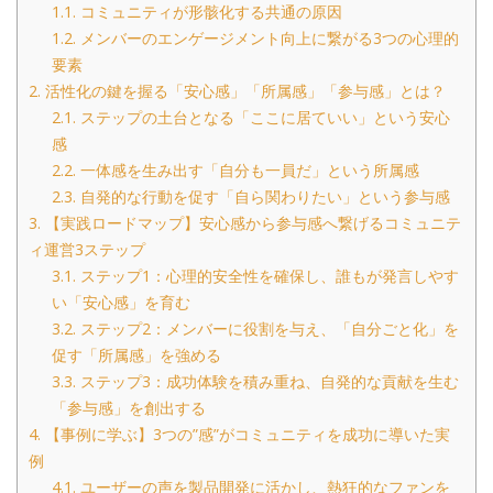
1.1.
コミュニティが形骸化する共通の原因
1.2.
メンバーのエンゲージメント向上に繋がる3つの心理的
要素
2.
活性化の鍵を握る「安心感」「所属感」「参与感」とは？
2.1.
ステップの土台となる「ここに居ていい」という安心
感
2.2.
一体感を生み出す「自分も一員だ」という所属感
2.3.
自発的な行動を促す「自ら関わりたい」という参与感
3.
【実践ロードマップ】安心感から参与感へ繋げるコミュニテ
ィ運営3ステップ
3.1.
ステップ1：心理的安全性を確保し、誰もが発言しやす
い「安心感」を育む
3.2.
ステップ2：メンバーに役割を与え、「自分ごと化」を
促す「所属感」を強める
3.3.
ステップ3：成功体験を積み重ね、自発的な貢献を生む
「参与感」を創出する
4.
【事例に学ぶ】3つの”感”がコミュニティを成功に導いた実
例
4.1.
ユーザーの声を製品開発に活かし、熱狂的なファンを