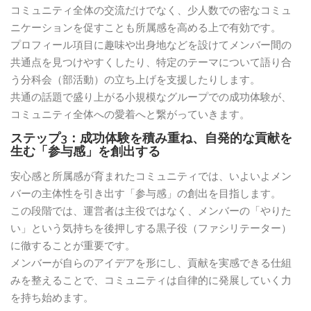
コミュニティ全体の交流だけでなく、少人数での密なコミュ
ニケーションを促すことも所属感を高める上で有効です。
プロフィール項目に趣味や出身地などを設けてメンバー間の
共通点を見つけやすくしたり、特定のテーマについて語り合
う分科会（部活動）の立ち上げを支援したりします。
共通の話題で盛り上がる小規模なグループでの成功体験が、
コミュニティ全体への愛着へと繋がっていきます。
ステップ3：成功体験を積み重ね、自発的な貢献を
生む「参与感」を創出する
安心感と所属感が育まれたコミュニティでは、いよいよメン
バーの主体性を引き出す「参与感」の創出を目指します。
この段階では、運営者は主役ではなく、メンバーの「やりた
い」という気持ちを後押しする黒子役（ファシリテーター）
に徹することが重要です。
メンバーが自らのアイデアを形にし、貢献を実感できる仕組
みを整えることで、コミュニティは自律的に発展していく力
を持ち始めます。