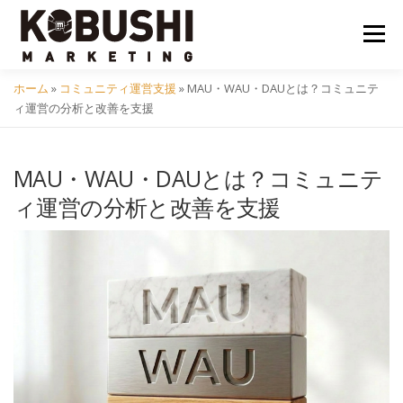
コ
ン
メニュ
テ
ン
ホーム
»
コミュニティ運営支援
»
MAU・WAU・DAUとは？コミュニテ
ツ
会社概要
採用
クラフトビール
イベント
ィ運営の分析と改善を支援
へ
ス
キ
MAU・WAU・DAUとは？コミュニテ
コミュニティ
サービス
資料DL
問い合わせ
ッ
ィ運営の分析と改善を支援
プ