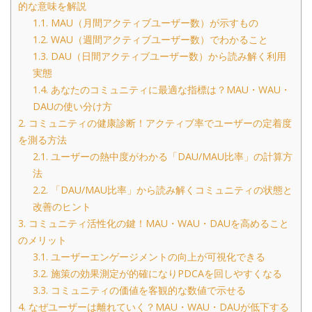
的な意味を解説
1.1.
MAU（月間アクティブユーザー数）が示すもの
1.2.
WAU（週間アクティブユーザー数）でわかること
1.3.
DAU（日間アクティブユーザー数）から読み解く利用
実態
1.4.
あなたのコミュニティに最適な指標は？MAU・WAU・
DAUの使い分け方
2.
コミュニティの健康診断！アクティブ率でユーザーの定着度
を測る方法
2.1.
ユーザーの熱中度がわかる「DAU/MAU比率」の計算方
法
2.2.
「DAU/MAU比率」から読み解くコミュニティの状態と
改善のヒント
3.
コミュニティ活性化の鍵！MAU・WAU・DAUを高めること
のメリット
3.1.
ユーザーエンゲージメントの向上が可視化できる
3.2.
施策の効果測定が的確になりPDCAを回しやすくなる
3.3.
コミュニティの価値を客観的な数値で示せる
4.
なぜユーザーは離れていく？MAU・WAU・DAUが低下する