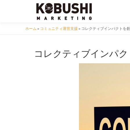
コ
ン
テ
ン
ホーム
»
コミュニティ運営支援
»
コレクティブインパクトを創
ツ
へ
コレクティブインパク
ス
キ
ッ
プ