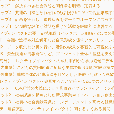
ップ1：解決すべき社会課題と関係者を明確に定義する
ップ2：共通の目標とそれぞれの役割分担について合意形成す
ップ3：計画を実行し、進捗状況をデータでオープンに共有す
ップ4：定期的な評価と対話を通じて活動を継続的に改善する
ィブインパクトの要！支援組織（バックボーン組織）の3つの
1：会議の進行や対立解消など合意形成を促すファシリテーシ
2：データ収集と分析を行い、活動の成果を客観的に可視化す
3：資金調達や情報発信など、プロジェクト全体の基盤を支え
海外】コレクティブインパクトの成功事例から学ぶ協働モデル
内事例】こどもの貧困問題に多様な主体で取り組む官民連携
外事例】地域全体の健康増進を目的とした医療・行政・NPO
レクティブインパクトへ参画することで得られる3つのメリッ
ット1：CSV経営の実践による企業価値とブランドイメージの
ット2：社会課題を起点とした新規事業やイノベーション創出
ット3：社員の社会貢献意識とエンゲージメントを高める組織
ティ運営支援 コレクティブインパクトに関するよくある質問