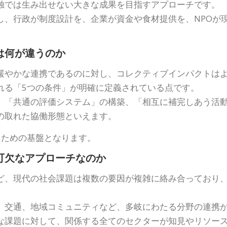
独では生み出せない大きな成果を目指すアプローチです。
し、行政が制度設計を、企業が資金や食材提供を、NPOが
は何が違うのか
緩やかな連携であるのに対し、コレクティブインパクトは
れる「5つの条件」が明確に定義されている点です。
、「共通の評価システム」の構築、「相互に補完しあう活
の取れた協働形態といえます。
るための基盤となります。
可欠なアプローチなのか
ど、現代の社会課題は複数の要因が複雑に絡み合っており
、交通、地域コミュニティなど、多岐にわたる分野の連携
な課題に対して、関係する全てのセクターが知見やリソー