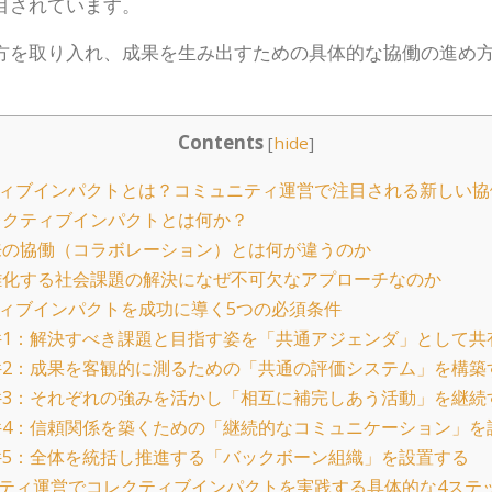
目されています。
方を取り入れ、成果を生み出すための具体的な協働の進め
Contents
[
hide
]
ィブインパクトとは？コミュニティ運営で注目される新しい協
クティブインパクトとは何か？
の協働（コラボレーション）とは何が違うのか
化する社会課題の解決になぜ不可欠なアプローチなのか
ィブインパクトを成功に導く5つの必須条件
1：解決すべき課題と目指す姿を「共通アジェンダ」として共
2：成果を客観的に測るための「共通の評価システム」を構築
3：それぞれの強みを活かし「相互に補完しあう活動」を継続
4：信頼関係を築くための「継続的なコミュニケーション」を
5：全体を統括し推進する「バックボーン組織」を設置する
ティ運営でコレクティブインパクトを実践する具体的な4ステ