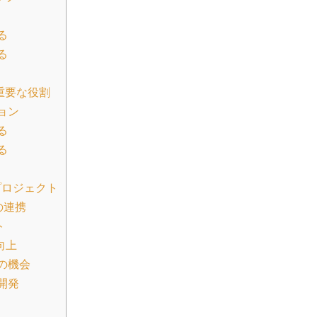
る
る
重要な役割
ョン
る
る
プロジェクト
の連携
ト
向上
の機会
開発