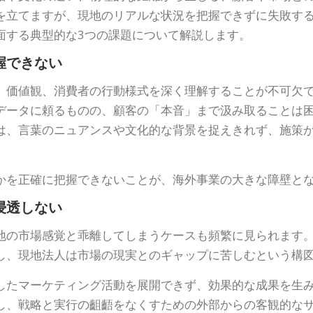
を立てますが、現地のリアルな状況を把握できずに失敗す
面する典型的な3つの課題について解説します。
握できない
、価値観、消費者の行動様式を深く理解することが不可欠
データに頼るものの、顧客の「本音」まで汲み取ることは
は、言葉のニュアンスや文化的な背景を捉えきれず、施策
かを正確に把握できないことが、海外事業の大きな障壁と
浸透しない
地の市場感覚と乖離してしまうケースも頻繁に見られます
し、現地法人は市場の現実とのギャップに苦しむという構
したマーケティング活動を展開できず、効果的な成果を生
し、戦略と実行の齟齬をなくすための外部からの客観的な