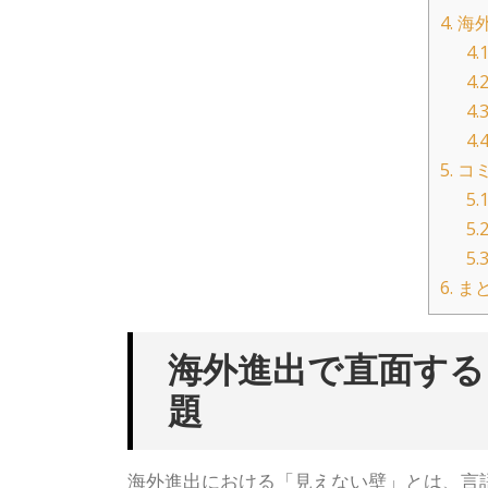
4.
海外
4.1
4.2
4.3
4.4
5.
コミ
5.1
5.2
5.3
6.
ま
海外進出で直面する
題
海外進出における「見えない壁」とは、言