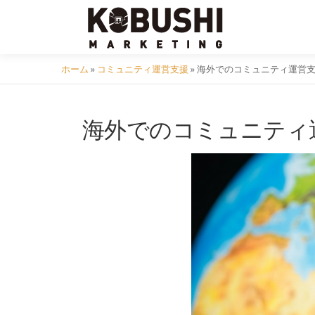
コ
ン
テ
ン
ホーム
»
コミュニティ運営支援
»
海外でのコミュニティ運営
ツ
へ
海外でのコミュニティ
ス
キ
ッ
プ