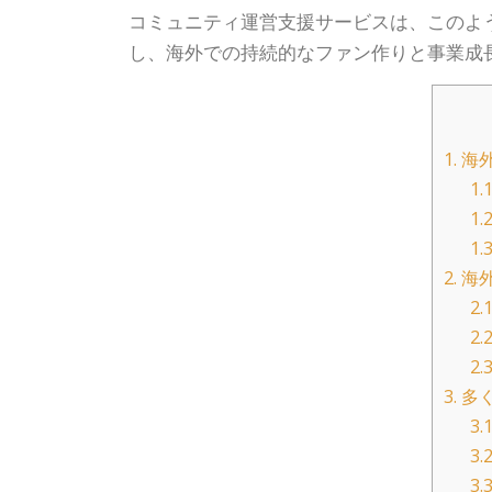
コミュニティ運営支援サービスは、このよ
し、海外での持続的なファン作りと事業成
1.
海外
1.1
1.2
1.3
2.
海外
2.1
2.2
2.3
3.
多く
3.1
3.2
3.3