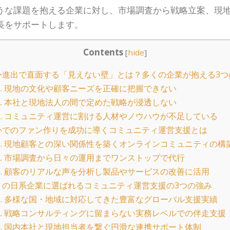
うな課題を抱える企業に対し、市場調査から戦略立案、現
長をサポートします。
Contents
[
hide
]
進出で直面する「見えない壁」とは？多くの企業が抱える3つ
.
現地の文化や顧客ニーズを正確に把握できない
.
本社と現地法人の間で定めた戦略が浸透しない
.
コミュニティ運営に割ける人材やノウハウが不足している
でのファン作りを成功に導くコミュニティ運営支援とは
.
現地顧客との深い関係性を築くオンラインコミュニティの構
.
市場調査から日々の運用までワンストップで代行
.
顧客のリアルな声を分析し製品やサービスの改善に活用
の日系企業に選ばれるコミュニティ運営支援の3つの強み
.
多様な国・地域に対応してきた豊富なグローバル支援実績
.
戦略コンサルティングに留まらない実務レベルでの伴走支援
.
国内本社と現地担当者を繋ぐ円滑な連携サポート体制