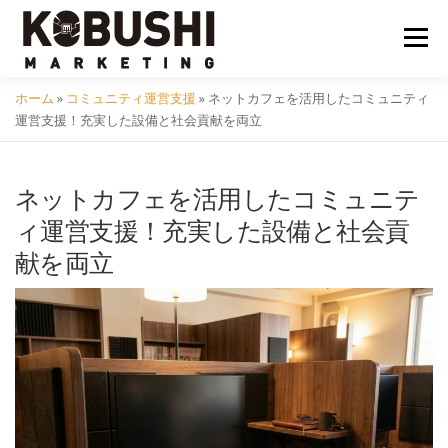
コ
ン
メニュ
テ
ン
ホーム
»
コミュニティ運営支援
»
ネットカフェを活用したコミュニティ
ツ
会社概要
採用
クラフトビール
イベント
運営支援！充実した設備と社会貢献を両立
へ
ス
キ
ネットカフェを活用したコミュニテ
コミュニティ
サービス
資料DL
問い合わせ
ッ
ィ運営支援！充実した設備と社会貢
プ
献を両立