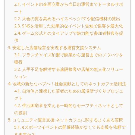
2.1.
イベントの企画立案から当日の運営までトータルサポ
ート
2.2.
大会の質を高めるハイスペックPCや配信機材の貸出
2.3.
SNSを活用した効果的なイベント告知で集客を最大化
2.4.
ゲーム公式とのタイアップで魅力的な参加者特典を提
供
3.
安定した店舗経営を実現する運営支援システム
3.1.
フランチャイズ加盟で開業から運営までのノウハウを
獲得
3.2.
人手不足を解消する遠隔接客や店舗の無人化ソリュー
ション
4.
地域の新たなハブへ！社会貢献としてのネットカフェ活用法
4.1.
自治体と連携した若者のための居場所づくりプロジェ
クト
4.2.
生活困窮者を支える一時的なセーフティネットとして
の役割
5.
コミュニティ運営支援 ネットカフェに関するよくある質問
5.1.
eスポーツイベントの開催経験がなくても支援を依頼で
きますか？