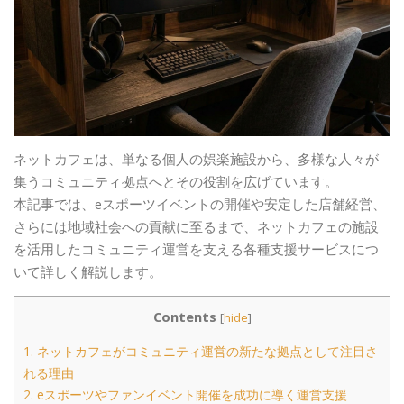
ネットカフェは、単なる個人の娯楽施設から、多様な人々が
集うコミュニティ拠点へとその役割を広げています。
本記事では、eスポーツイベントの開催や安定した店舗経営、
さらには地域社会への貢献に至るまで、ネットカフェの施設
を活用したコミュニティ運営を支える各種支援サービスにつ
いて詳しく解説します。
Contents
[
hide
]
1.
ネットカフェがコミュニティ運営の新たな拠点として注目さ
れる理由
2.
eスポーツやファンイベント開催を成功に導く運営支援