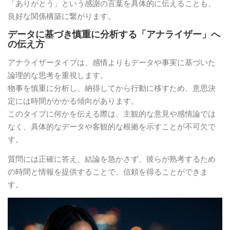
「ありがとう」という感謝の言葉を具体的に伝えることも、
良好な関係構築に繋がります。
データに基づき慎重に分析する「アナライザー」へ
の伝え方
アナライザータイプは、感情よりもデータや事実に基づいた
論理的な思考を重視します。
物事を慎重に分析し、納得してから行動に移すため、意思決
定には時間がかかる傾向があります。
このタイプに何かを伝える際は、主観的な意見や感情論では
なく、具体的なデータや客観的な根拠を示すことが不可欠で
す。
質問には正確に答え、結論を急かさず、彼らが熟考するため
の時間と情報を提供することで、信頼を得ることができま
す。