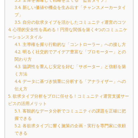
3.4.
新しい価値や機会を生み出す「チャンスメーカータイ
プ」
3.5.
自分の欲求タイプを活かしたコミュニティ運営のコツ
4.
心理的安全性を高める！円滑な関係を築く4つのコミュニケ
ーションスタイル
4.1.
主導権を握り行動的な「コントローラー」への接し方
4.2.
明るく社交的でアイデア豊富な「プロモーター」との
関わり方
4.3.
協調性を重んじ安定を好む「サポーター」と信頼を築
く方法
4.4.
データに基づき慎重に分析する「アナライザー」への
伝え方
5.
欲求タイプ分析をプロに任せる！コミュニティ運営支援サー
ビスの活用メリット
5.1.
客観的なデータ分析でコミュニティの課題を正確に把
握できる
5.2.
各欲求タイプに響く施策の企画・実行を専門家に依頼
できる