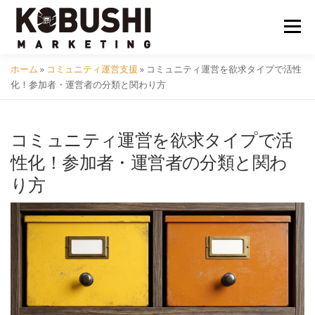
コ
ン
メニュ
テ
ン
ホーム
»
コミュニティ運営支援
»
コミュニティ運営を欲求タイプで活性
ツ
会社概要
採用
クラフトビール
イベント
化！参加者・運営者の分類と関わり方
へ
ス
キ
コミュニティ運営を欲求タイプで活
コミュニティ
サービス
資料DL
問い合わせ
ッ
性化！参加者・運営者の分類と関わ
プ
り方