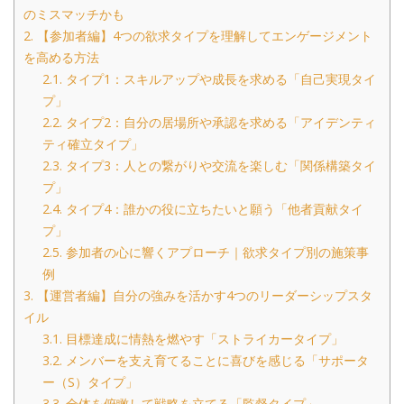
のミスマッチかも
2.
【参加者編】4つの欲求タイプを理解してエンゲージメント
を高める方法
2.1.
タイプ1：スキルアップや成長を求める「自己実現タイ
プ」
2.2.
タイプ2：自分の居場所や承認を求める「アイデンティ
ティ確立タイプ」
2.3.
タイプ3：人との繋がりや交流を楽しむ「関係構築タイ
プ」
2.4.
タイプ4：誰かの役に立ちたいと願う「他者貢献タイ
プ」
2.5.
参加者の心に響くアプローチ｜欲求タイプ別の施策事
例
3.
【運営者編】自分の強みを活かす4つのリーダーシップスタ
イル
3.1.
目標達成に情熱を燃やす「ストライカータイプ」
3.2.
メンバーを支え育てることに喜びを感じる「サポータ
ー（S）タイプ」
3.3.
全体を俯瞰して戦略を立てる「監督タイプ」