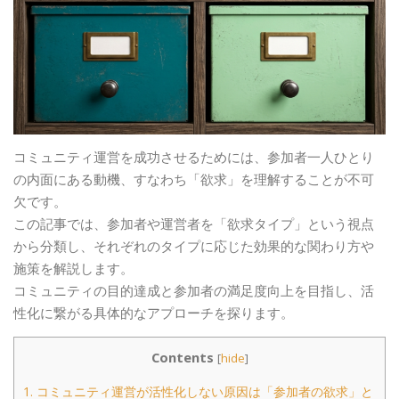
コミュニティ運営を成功させるためには、参加者一人ひとり
の内面にある動機、すなわち「欲求」を理解することが不可
欠です。
この記事では、参加者や運営者を「欲求タイプ」という視点
から分類し、それぞれのタイプに応じた効果的な関わり方や
施策を解説します。
コミュニティの目的達成と参加者の満足度向上を目指し、活
性化に繋がる具体的なアプローチを探ります。
Contents
[
hide
]
1.
コミュニティ運営が活性化しない原因は「参加者の欲求」と