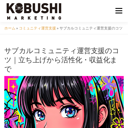
コ
ン
メニュ
テ
ン
ホーム
»
コミュニティ運営支援
»
サブカルコミュニティ運営支援のコツ
ツ
会社概要
採用
クラフトビール
イベント
へ
ス
サブカルコミュニティ運営支援のコ
キ
コミュニティ
サービス
資料DL
問い合わせ
ツ｜立ち上げから活性化・収益化ま
ッ
で
プ