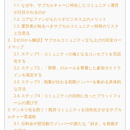
1.1.
なぜ今、サブカルチャーに特化したコミュニティ運営
が注目されるのか
1.2.
コアなファンがもたらすビジネス上のメリット
1.3.
運営者が知るべきサブカルコミュニティ特有のリスク
と注意点
2.
【ゼロから解説】サブカルコミュニティ立ち上げの完全ロー
ドマップ
2.1.
ステップ1：コミュニティの魂となるコンセプトを言語
化する
2.2.
ステップ2：「界隈」のルールを尊重した参加ガイドラ
インを策定する
2.3.
ステップ3：熱量が伝わる初期メンバーを集める具体的
な方法
2.4.
ステップ4：コミュニティの目的に合ったプラットフォ
ームの選び方
3.
マンネリ化を防ぐ！既存コミュニティを活性化させるサブカ
ルチャー育成術
3.1.
分科会や部活動でメンバーの新たな「好き」を発掘す