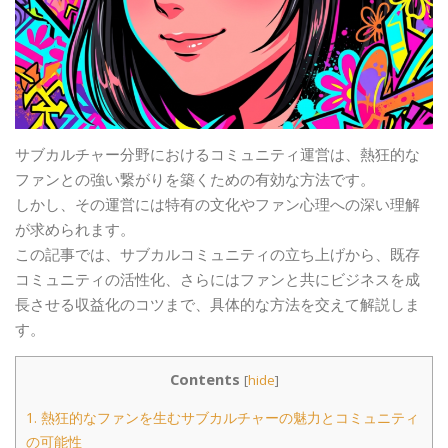
サブカルチャー分野におけるコミュニティ運営は、熱狂的な
ファンとの強い繋がりを築くための有効な方法です。
しかし、その運営には特有の文化やファン心理への深い理解
が求められます。
この記事では、サブカルコミュニティの立ち上げから、既存
コミュニティの活性化、さらにはファンと共にビジネスを成
長させる収益化のコツまで、具体的な方法を交えて解説しま
す。
Contents
[
hide
]
1.
熱狂的なファンを生むサブカルチャーの魅力とコミュニティ
の可能性