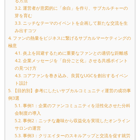
る方法
3.2.
運営者が意図的に「余白」を作り、サブカルチャーの
芽を育む
3.3.
ニッチなテーマのイベントを企画して新たな交流を生
み出すコツ
4.
ファンの熱量をビジネスに繋げるサブカルマーケティングの
極意
4.1.
炎上を回避するために重要なファンとの適切な距離感
4.2.
企業メッセージを「自分ごと化」させる共感ポイント
の見つけ方
4.3.
コアファンを巻き込み、良質なUGCを創出するイベン
ト設計
5.
【目的別】参考にしたいサブカルコミュニティ運営の成功事
例3選
5.1.
事例1：企業のファンコミュニティを活性化させた分科
会制度の導入
5.2.
事例2：ニッチな趣味から収益化を実現したオンライン
サロンの運営
5.3.
事例3：クリエイターのスキルアップと交流を促す就労