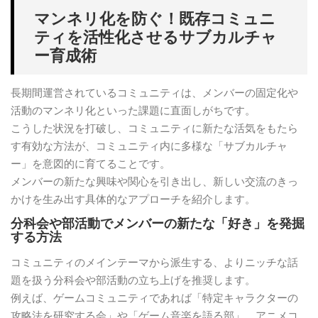
マンネリ化を防ぐ！既存コミュニ
ティを活性化させるサブカルチャ
ー育成術
長期間運営されているコミュニティは、メンバーの固定化や
活動のマンネリ化といった課題に直面しがちです。
こうした状況を打破し、コミュニティに新たな活気をもたら
す有効な方法が、コミュニティ内に多様な「サブカルチャ
ー」を意図的に育てることです。
メンバーの新たな興味や関心を引き出し、新しい交流のきっ
かけを生み出す具体的なアプローチを紹介します。
分科会や部活動でメンバーの新たな「好き」を発掘
する方法
コミュニティのメインテーマから派生する、よりニッチな話
題を扱う分科会や部活動の立ち上げを推奨します。
例えば、ゲームコミュニティであれば「特定キャラクターの
攻略法を研究する会」や「ゲーム音楽を語る部」、アニメコ