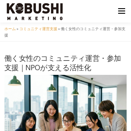
コ
ン
メニュ
テ
ン
ホーム
»
コミュニティ運営支援
»
働く女性のコミュニティ運営・参加支
ツ
会社概要
採用
クラフトビール
イベント
援
へ
ス
キ
働く女性のコミュニティ運営・参加
コミュニティ
サービス
資料DL
問い合わせ
ッ
支援｜NPOが支える活性化
プ