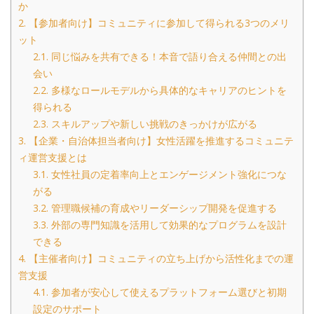
か
2.
【参加者向け】コミュニティに参加して得られる3つのメリ
ット
2.1.
同じ悩みを共有できる！本音で語り合える仲間との出
会い
2.2.
多様なロールモデルから具体的なキャリアのヒントを
得られる
2.3.
スキルアップや新しい挑戦のきっかけが広がる
3.
【企業・自治体担当者向け】女性活躍を推進するコミュニテ
ィ運営支援とは
3.1.
女性社員の定着率向上とエンゲージメント強化につな
がる
3.2.
管理職候補の育成やリーダーシップ開発を促進する
3.3.
外部の専門知識を活用して効果的なプログラムを設計
できる
4.
【主催者向け】コミュニティの立ち上げから活性化までの運
営支援
4.1.
参加者が安心して使えるプラットフォーム選びと初期
設定のサポート