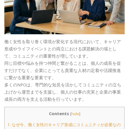
働く女性を取り巻く環境が変化する現代において、キャリア
形成やライフイベントとの両立における課題解決の場とし
て、コミュニティの重要性が増しています。
同じ目標や悩みを持つ仲間と繋がることは、個人の成長を促
すだけでなく、企業にとっても貴重な人材の定着や活躍推進
に繋がる重要な要素です。
多くのNPOは、専門的な知見を活かしてコミュニティの立ち
上げから運営までを支援し、個人の仕事の充実と企業の事業
成長の両方を支える活動を行っています。
Contents
[
hide
]
1.
なぜ今、働く女性のキャリア形成にコミュニティが必要なの