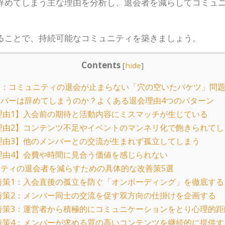
辞めてしまう主な理由を分析し、退会者を減らしてコミュ
ることで、持続可能なコミュニティを築きましょう。
Contents
[
hide
]
：コミュニティの退会が止まらない「穴の空いたバケツ」問
バーは辞めてしまうのか？よくある退会理由4つのパターン
理由1】入会前の期待と活動内容にミスマッチが生じている
理由2】コンテンツ不足やイベントのマンネリ化で飽きられてし
理由3】他のメンバーとの交流が生まれず孤立してしまう
理由4】会費や時間に見合う価値を感じられない
ティの退会者を減らすための具体的な改善策5選
善策1：入会直後の孤立を防ぐ「オンボーディング」を徹底する
善策2：メンバー同士の交流を促す双方向の仕掛けを企画する
善策3：運営者から積極的にコミュニケーションをとり心理的距
善策4：メンバーが求める質の高いコンテンツを継続的に提供す