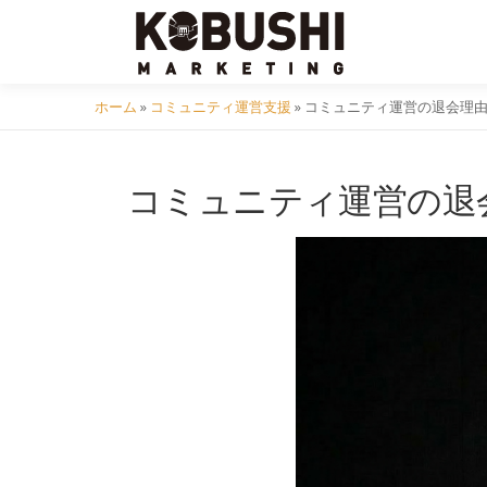
コ
ン
テ
ン
ホーム
»
コミュニティ運営支援
»
コミュニティ運営の退会理由
ツ
へ
コミュニティ運営の退
ス
キ
ッ
プ