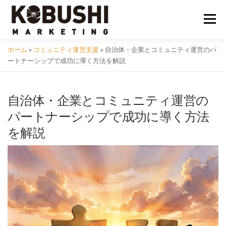
コ
ン
メニュ
テ
ン
ホーム
»
コミュニティ運営支援
»
自治体・企業とコミュニティ運営のパ
ツ
会社概要
採用
クラフトビール
イベント
ートナーシップで成功に導く方法を解説
へ
ス
キ
自治体・企業とコミュニティ運営の
コミュニティ
サービス
資料DL
問い合わせ
ッ
パートナーシップで成功に導く方法
プ
を解説