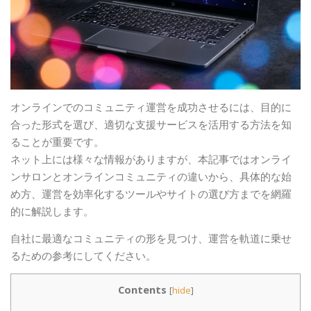
オンラインでのコミュニティ運営を成功させるには、目的に
合った形式を選び、適切な支援サービスを活用する方法を知
ることが重要です。
ネット上には様々な情報がありますが、本記事ではオンライ
ンサロンとオンラインコミュニティの違いから、具体的な始
め方、運営を効率化するツールやサイトの選び方までを網羅
的に解説します。
自社に最適なコミュニティの形を見つけ、運営を軌道に乗せ
るための参考にしてください。
Contents
[
hide
]