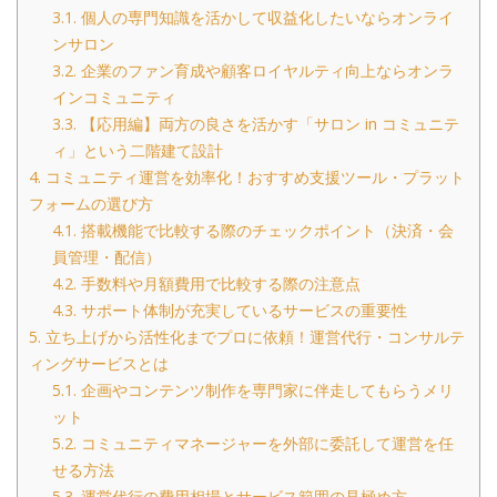
3.1.
個人の専門知識を活かして収益化したいならオンライ
ンサロン
3.2.
企業のファン育成や顧客ロイヤルティ向上ならオンラ
インコミュニティ
3.3.
【応用編】両方の良さを活かす「サロン in コミュニテ
ィ」という二階建て設計
4.
コミュニティ運営を効率化！おすすめ支援ツール・プラット
フォームの選び方
4.1.
搭載機能で比較する際のチェックポイント（決済・会
員管理・配信）
4.2.
手数料や月額費用で比較する際の注意点
4.3.
サポート体制が充実しているサービスの重要性
5.
立ち上げから活性化までプロに依頼！運営代行・コンサルテ
ィングサービスとは
5.1.
企画やコンテンツ制作を専門家に伴走してもらうメリ
ット
5.2.
コミュニティマネージャーを外部に委託して運営を任
せる方法
5.3.
運営代行の費用相場とサービス範囲の見極め方