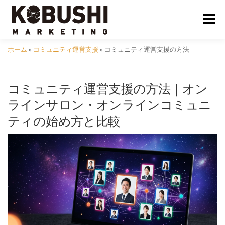
コ
ン
メニュ
テ
ン
ホーム
»
コミュニティ運営支援
»
コミュニティ運営支援の方法
ツ
会社概要
採用
クラフトビール
イベント
へ
ス
コミュニティ運営支援の方法｜オン
キ
コミュニティ
サービス
資料DL
問い合わせ
ラインサロン・オンラインコミュニ
ッ
ティの始め方と比較
プ