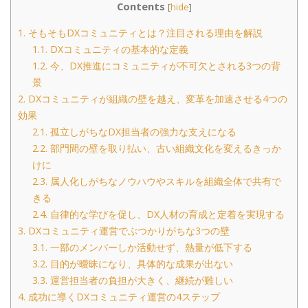
Contents
[
hide
]
1.
そもそもDXコミュニティとは？注目される理由を解説
1.1.
DXコミュニティの基本的な定義
1.2.
今、DX推進にコミュニティが不可欠とされる3つの背
景
2.
DXコミュニティが組織の壁を越え、変革を加速させる4つの
効果
2.1.
孤立しがちなDX担当者の強力な支えになる
2.2.
部門間の壁を取り払い、古い組織文化を変えるきっか
けに
2.3.
属人化しがちなノウハウやスキルを組織全体で共有で
きる
2.4.
自律的な学びを促し、DX人材の育成と定着を実現する
3.
DXコミュニティ運営でぶつかりがちな3つの壁
3.1.
一部のメンバーしか活動せず、熱量が低下する
3.2.
目的が曖昧になり、具体的な成果が出ない
3.3.
運営担当者の負担が大きく、継続が難しい
4.
成功に導くDXコミュニティ運営の4ステップ