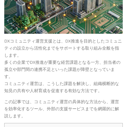
DXコミュニティ運営支援とは、DX推進を目的としたコミュニ
ティの設立から活性化までをサポートする取り組み全般を指
します。
多くの企業でDX推進が重要な経営課題となる一方、担当者の
孤立や部門間の連携不足といった課題が障壁となっていま
す。
コミュニティ運営は、こうした課題を解決し、組織横断的な
知見の共有や人材育成を促進する有効な方法です。
この記事では、コミュニティ運営の具体的な方法から、運営
を効率化するツール、外部の支援サービスまでを網羅的に解
説します。