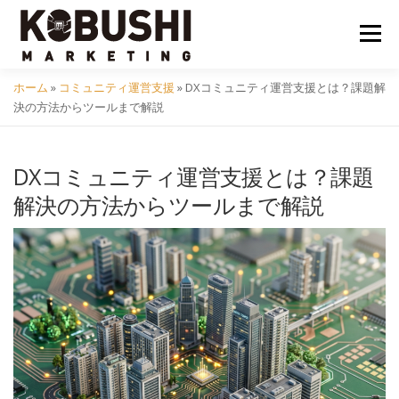
コ
ン
メニュ
テ
ン
ホーム
»
コミュニティ運営支援
»
DXコミュニティ運営支援とは？課題解
ツ
会社概要
採用
クラフトビール
イベント
決の方法からツールまで解説
へ
ス
キ
DXコミュニティ運営支援とは？課題
コミュニティ
サービス
資料DL
問い合わせ
ッ
解決の方法からツールまで解説
プ