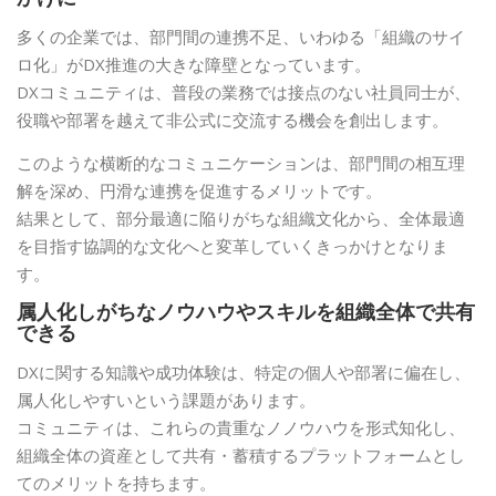
多くの企業では、部門間の連携不足、いわゆる「組織のサイ
ロ化」がDX推進の大きな障壁となっています。
DXコミュニティは、普段の業務では接点のない社員同士が、
役職や部署を越えて非公式に交流する機会を創出します。
このような横断的なコミュニケーションは、部門間の相互理
解を深め、円滑な連携を促進するメリットです。
結果として、部分最適に陥りがちな組織文化から、全体最適
を目指す協調的な文化へと変革していくきっかけとなりま
す。
属人化しがちなノウハウやスキルを組織全体で共有
できる
DXに関する知識や成功体験は、特定の個人や部署に偏在し、
属人化しやすいという課題があります。
コミュニティは、これらの貴重なノノウハウを形式知化し、
組織全体の資産として共有・蓄積するプラットフォームとし
てのメリットを持ちます。