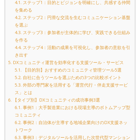
4.1.
ステップ1：目的とビジョンを明確にし、共感する仲間
を集める
4.2.
ステップ2：円滑な交流を生むコミュニケーション基盤
を選ぶ
4.3.
ステップ3：参加者が主体的に学び、実践できる仕組み
を作る
4.4.
ステップ4：活動の成果を可視化し、参加者の意欲を引
き出す
5.
DXコミュニティ運営を効率化する支援ツール・サービス
5.1.
【目的別】おすすめのコミュニティ管理ツール5選
5.2.
自社に合うツールを選ぶための3つの比較ポイント
5.3.
外部の専門家を活用する「運営代行・伴走支援サービ
ス」とは
6.
【タイプ別】DXコミュニティの成功事例3選
6.1.
事例1：大手製造業における現場主導のボトムアップ型
コミュニティ
6.2.
事例2：自治体が主導する地域企業向けのDX支援ネッ
トワーク
6.3.
事例3：デジタルツールを活用した次世代型マンション