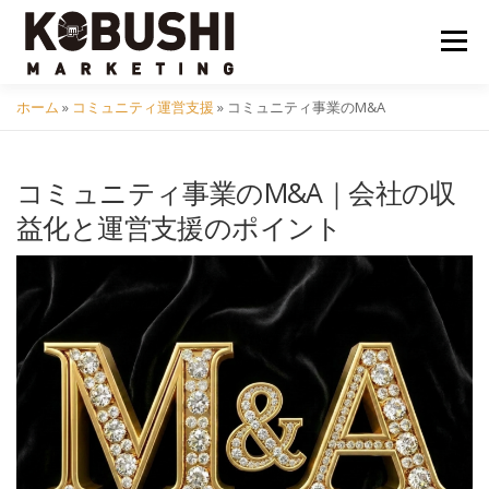
コ
ン
メニュ
テ
ン
ホーム
»
コミュニティ運営支援
»
コミュニティ事業のM&A
ツ
会社概要
採用
クラフトビール
イベント
へ
ス
コミュニティ事業のM&A｜会社の収
キ
コミュニティ
サービス
資料DL
問い合わせ
益化と運営支援のポイント
ッ
プ