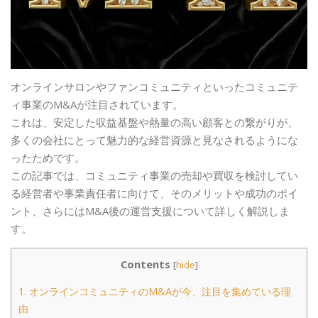
オンラインサロンやファンコミュニティといったコミュニテ
ィ事業のM&Aが注目されています。
これは、安定した収益基盤や熱量の高い顧客との繋がりが、
多くの会社にとって魅力的な経営資源と見なされるようにな
ったためです。
この記事では、コミュニティ事業の売却や買収を検討してい
る経営者や事業責任者に向けて、そのメリットや成功のポイ
ント、さらにはM&A後の運営支援について詳しく解説しま
す。
Contents
[
hide
]
1.
オンラインコミュニティのM&Aが今、注目を集めている理
由