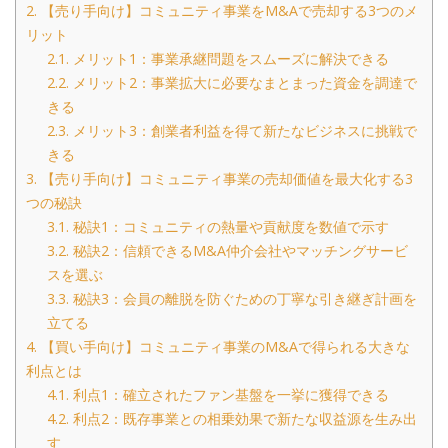
2.
【売り手向け】コミュニティ事業をM&Aで売却する3つのメ
リット
2.1.
メリット1：事業承継問題をスムーズに解決できる
2.2.
メリット2：事業拡大に必要なまとまった資金を調達で
きる
2.3.
メリット3：創業者利益を得て新たなビジネスに挑戦で
きる
3.
【売り手向け】コミュニティ事業の売却価値を最大化する3
つの秘訣
3.1.
秘訣1：コミュニティの熱量や貢献度を数値で示す
3.2.
秘訣2：信頼できるM&A仲介会社やマッチングサービ
スを選ぶ
3.3.
秘訣3：会員の離脱を防ぐための丁寧な引き継ぎ計画を
立てる
4.
【買い手向け】コミュニティ事業のM&Aで得られる大きな
利点とは
4.1.
利点1：確立されたファン基盤を一挙に獲得できる
4.2.
利点2：既存事業との相乗効果で新たな収益源を生み出
す