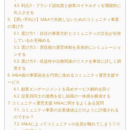
4.3.
利点3：ブランド認知度と顧客ロイヤルティを飛躍的に
向上させる
5.
【買い手向け】M&Aで失敗しないためのコミュニティ事業
の選び方
5.1.
選び方1：自社の事業方針とコミュニティの文化が合致
しているか見極める
5.2.
選び方2：買収後の運営体制を具体的にシミュレーショ
ンする
5.3.
選び方3：収益性や法務関連のリスクを事前に詳しく調
査する
6.
M&A後の事業統合を円滑に進めるコミュニティ運営支援サ
ービス
6.1.
顧客エンゲージメントを高めサービス解約を防ぐ
6.2.
従業員同士の連携を促し組織の一体感を醸成する
7.
コミュニティ運営支援 M&Aに関するよくある質問
7.1.
コミュニティ事業の企業価値はどのように評価される
のですか？
7.2.
M&Aによってコミュニティの会員が離れてしまうリス