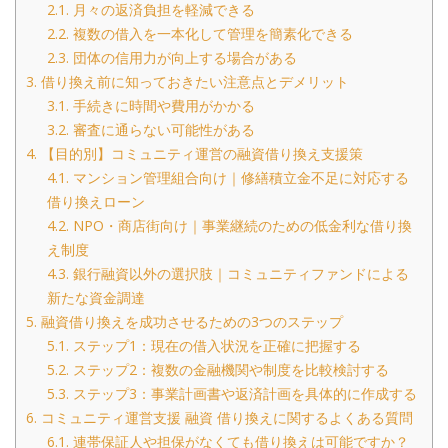
2.1.
月々の返済負担を軽減できる
2.2.
複数の借入を一本化して管理を簡素化できる
2.3.
団体の信用力が向上する場合がある
3.
借り換え前に知っておきたい注意点とデメリット
3.1.
手続きに時間や費用がかかる
3.2.
審査に通らない可能性がある
4.
【目的別】コミュニティ運営の融資借り換え支援策
4.1.
マンション管理組合向け｜修繕積立金不足に対応する
借り換えローン
4.2.
NPO・商店街向け｜事業継続のための低金利な借り換
え制度
4.3.
銀行融資以外の選択肢｜コミュニティファンドによる
新たな資金調達
5.
融資借り換えを成功させるための3つのステップ
5.1.
ステップ1：現在の借入状況を正確に把握する
5.2.
ステップ2：複数の金融機関や制度を比較検討する
5.3.
ステップ3：事業計画書や返済計画を具体的に作成する
6.
コミュニティ運営支援 融資 借り換えに関するよくある質問
6.1.
連帯保証人や担保がなくても借り換えは可能ですか？