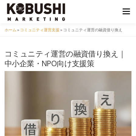
コ
ン
メニュ
テ
ン
ホーム
»
コミュニティ運営支援
»
コミュニティ運営の融資借り換え
ツ
会社概要
採用
クラフトビール
イベント
へ
ス
コミュニティ運営の融資借り換え｜
キ
コミュニティ
サービス
資料DL
問い合わせ
中小企業・NPO向け支援策
ッ
プ