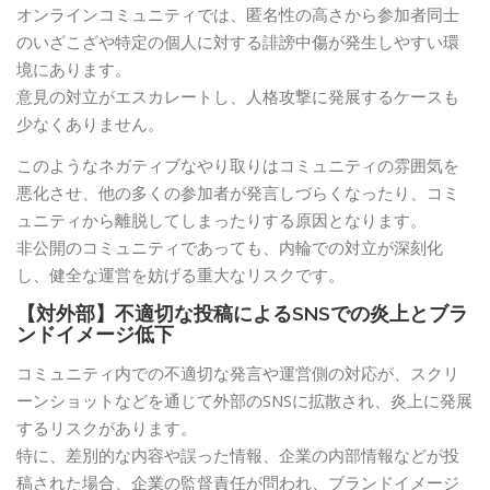
オンラインコミュニティでは、匿名性の高さから参加者同士
のいざこざや特定の個人に対する誹謗中傷が発生しやすい環
境にあります。
意見の対立がエスカレートし、人格攻撃に発展するケースも
少なくありません。
このようなネガティブなやり取りはコミュニティの雰囲気を
悪化させ、他の多くの参加者が発言しづらくなったり、コミ
ュニティから離脱してしまったりする原因となります。
非公開のコミュニティであっても、内輪での対立が深刻化
し、健全な運営を妨げる重大なリスクです。
【対外部】不適切な投稿によるSNSでの炎上とブラ
ンドイメージ低下
コミュニティ内での不適切な発言や運営側の対応が、スクリ
ーンショットなどを通じて外部のSNSに拡散され、炎上に発展
するリスクがあります。
特に、差別的な内容や誤った情報、企業の内部情報などが投
稿された場合、企業の監督責任が問われ、ブランドイメージ