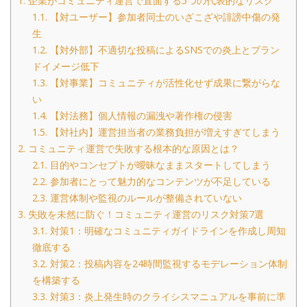
1.
企業がコミュニティ運営で直面する5つの代表的なリスク
1.1.
【対ユーザー】参加者同士のいざこざや誹謗中傷の発
生
1.2.
【対外部】不適切な投稿によるSNSでの炎上とブラン
ドイメージ低下
1.3.
【対事業】コミュニティが活性化せず成果に繋がらな
い
1.4.
【対法務】個人情報の漏洩や著作権の侵害
1.5.
【対社内】運営担当者の業務負担が増えすぎてしまう
2.
コミュニティ運営で失敗する根本的な原因とは？
2.1.
目的やコンセプトが曖昧なままスタートしてしまう
2.2.
参加者にとって魅力的なコンテンツが不足している
2.3.
運営体制や監視のルールが整備されていない
3.
失敗を未然に防ぐ！コミュニティ運営のリスク対策7選
3.1.
対策1：明確なコミュニティガイドラインを作成し周知
徹底する
3.2.
対策2：投稿内容を24時間監視するモデレーション体制
を構築する
3.3.
対策3：炎上発生時のクライシスマニュアルを事前に準