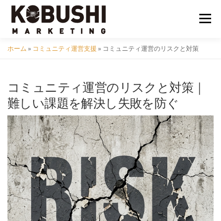
コ
ン
メニュ
テ
ン
ホーム
»
コミュニティ運営支援
»
コミュニティ運営のリスクと対策
ツ
会社概要
採用
クラフトビール
イベント
へ
ス
コミュニティ運営のリスクと対策｜
キ
コミュニティ
サービス
資料DL
問い合わせ
難しい課題を解決し失敗を防ぐ
ッ
プ