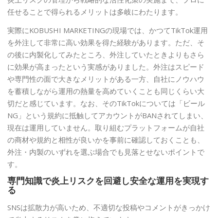
任せることで得られるメリットは多岐にわたります。
実際にKOBUSHI MARKETINGの現場では、かつてTikTok運用
を外注して非常に高い効果を得た経験があります。ただ、そ
の後に内製化してみたところ、外注していたときよりもさら
に効果が高まったという実感がありました。外注はスピード
や専門性の面で大きなメリットがある一方、自社にノウハウ
を蓄積しながら運用の熱量を高めていくことも同じくらい大
切だと感じています。なお、そのTikTokについては「ビール
NG」という規約に抵触してアカウントがBANされてしまい、
現在は運用していません。取り組むプラットフォームが自社
の商材や規約と相性が良いかを事前に確認しておくことも、
外注・内製のいずれを選ぶ場合でも見落とせないポイントで
す。
専門知識で炎上リスクを回避し安全な運用を実現す
る
SNSは拡散力が高いため、不適切な投稿やコメントがきっかけ