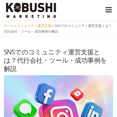
コ
ン
メニュ
テ
ン
ホーム
»
コミュニティ運営支援
»
SNSでのコミュニティ運営支援とは？
ツ
会社概要
採用
クラフトビール
イベント
代行会社・ツール・成功事例を解説
へ
ス
キ
SNSでのコミュニティ運営支援と
コミュニティ
サービス
資料DL
問い合わせ
ッ
は？代行会社・ツール・成功事例を
プ
解説