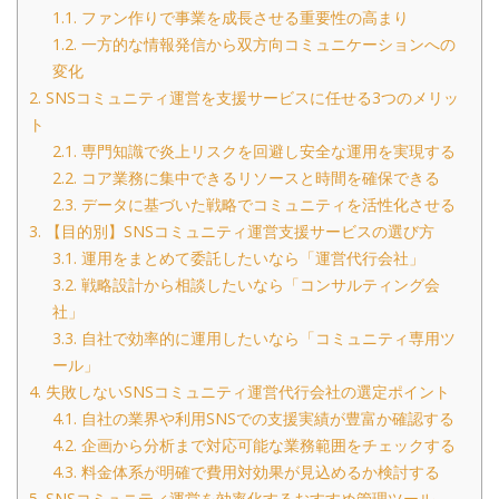
1.1.
ファン作りで事業を成長させる重要性の高まり
1.2.
一方的な情報発信から双方向コミュニケーションへの
変化
2.
SNSコミュニティ運営を支援サービスに任せる3つのメリッ
ト
2.1.
専門知識で炎上リスクを回避し安全な運用を実現する
2.2.
コア業務に集中できるリソースと時間を確保できる
2.3.
データに基づいた戦略でコミュニティを活性化させる
3.
【目的別】SNSコミュニティ運営支援サービスの選び方
3.1.
運用をまとめて委託したいなら「運営代行会社」
3.2.
戦略設計から相談したいなら「コンサルティング会
社」
3.3.
自社で効率的に運用したいなら「コミュニティ専用ツ
ール」
4.
失敗しないSNSコミュニティ運営代行会社の選定ポイント
4.1.
自社の業界や利用SNSでの支援実績が豊富か確認する
4.2.
企画から分析まで対応可能な業務範囲をチェックする
4.3.
料金体系が明確で費用対効果が見込めるか検討する
5.
SNSコミュニティ運営を効率化するおすすめ管理ツール