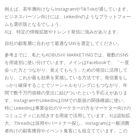
例えば、若年層向けならInstagramやTikTokが適しています。
ビジネスパーソン向けには、LinkedInのようなプラットフォー
ムも選択肢となるでしょう。
Xは、特定の情報拡散やトレンド発信に強みがあります。
自社の顧客層に合わせて最適なSNSを選定してください。
参考までに、私たちKOBUSHI MARKETINGでは、複数のSNS
を用途別に使い分けています。メインはFacebookで、「一度
会った方とつながり、覚えてもらう」ための発信に活用して
おり、これが最も効果を実感している方法です。発信量をし
っかり確保することでソーシャルセリングにもつながり、年
間で数千万円規模の受注に結びついたという手応えがありま
す。InstagramやLinkedInはDMでの新規の関係構築に使い、
特にLinkedInは事業会社のマーケターの方をマーケター向けの
コミュニティにお招きする用途で活用しています。Xは認知拡
大、Threadsは採用やパートナー探し、Instagramは一般消費
者向けの顧客獲得やイベント集客にも役立てています。この