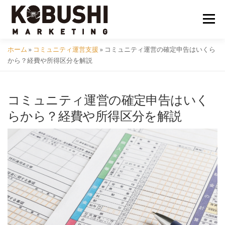
コ
ン
メニュ
テ
ン
ホーム
»
コミュニティ運営支援
»
コミュニティ運営の確定申告はいくら
ツ
会社概要
採用
クラフトビール
イベント
から？経費や所得区分を解説
へ
ス
キ
コミュニティ運営の確定申告はいく
コミュニティ
サービス
資料DL
問い合わせ
ッ
らから？経費や所得区分を解説
プ