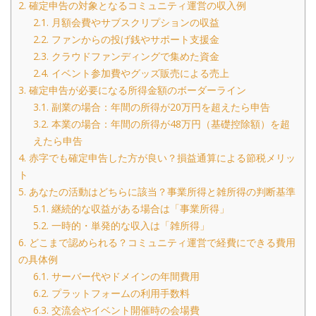
2.
確定申告の対象となるコミュニティ運営の収入例
2.1.
月額会費やサブスクリプションの収益
2.2.
ファンからの投げ銭やサポート支援金
2.3.
クラウドファンディングで集めた資金
2.4.
イベント参加費やグッズ販売による売上
3.
確定申告が必要になる所得金額のボーダーライン
3.1.
副業の場合：年間の所得が20万円を超えたら申告
3.2.
本業の場合：年間の所得が48万円（基礎控除額）を超
えたら申告
4.
赤字でも確定申告した方が良い？損益通算による節税メリッ
ト
5.
あなたの活動はどちらに該当？事業所得と雑所得の判断基準
5.1.
継続的な収益がある場合は「事業所得」
5.2.
一時的・単発的な収入は「雑所得」
6.
どこまで認められる？コミュニティ運営で経費にできる費用
の具体例
6.1.
サーバー代やドメインの年間費用
6.2.
プラットフォームの利用手数料
6.3.
交流会やイベント開催時の会場費