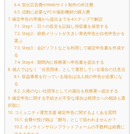
6.4.
宣伝広告費やWebサイト制作の外注費
6.5.
活動に必要なPCや撮影機材の購入費
7.
確定申告の準備から提出までを4ステップで解説
7.1.
Step1：日々の収支を記録し領収書を保管する
7.2.
Step2：節税メリットが大きい青色申告か白色申告かを
選ぶ
7.3.
Step3：会計ソフトなどを利用して確定申告書を作成す
る
7.4.
Step4：期間内に税務署へ申告書を提出する
8.
個人ではなく「任意団体」として運営している場合の注意点
8.1.
収益事業を行っている場合は法人税の申告が必要にな
る
8.2.
人格のない社団等としての届出を税務署へ提出する
9.
確定申告に関する手続きが不安な場合は税理士への相談も選
択肢に
10.
コミュニティ運営支援 確定申告に関するよくある質問
10.1.
会費や投げ銭は「贈与」として扱われませんか？
10.2.
オンラインサロンプラットフォームの手数料は経費に
できますか？