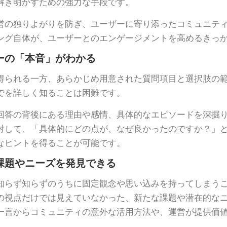
解き明かすための強力な手段です。
営の独りよがりを防ぎ、ユーザーに寄り添ったコミュニテ
ング自体が、ユーザーとのエンゲージメントを高めるきっ
ーの「本音」がわかる
得られる一方、あらかじめ用意された質問項目と選択肢の
でを詳しく知ることは困難です。
回答の背後にある理由や感情、具体的なエピソードを深掘
対して、「具体的にどの点が、なぜ良かったのですか？」
なヒントを得ることが可能です。
課題やニーズを発見できる
知らず知らずのうちに固定観念や思い込みを持ってしまう
の視点だけでは見えていなかった、新たな課題や潜在的な
一言からコミュニティの意外な活用方法や、運営が提供価