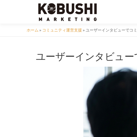
コ
ン
テ
ン
ホーム
»
コミュニティ運営支援
»
ユーザーインタビューでコミ
ツ
へ
ユーザーインタビュー
ス
キ
ッ
プ