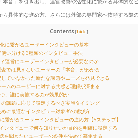
「本音」を引き出し、運営改善や活性化に繋がる具体的な
から具体的な進め方、さらには外部の専門家へ依頼する際
Contents
[
hide
]
化に繋がるユーザーインタビューの基本
使い分ける3種類のインタビュー手法
ィ運営にユーザーインタビューが必要なのか
調査では見えないユーザーの「本音」がわかる
定していなかった新たな課題やニーズを発見できる
チームのユーザーに対する共感と理解が深まる
つ、誰に実施するのが効果的か
ィの課題に応じて設定するべき実施タイミング
ために最適なインタビュー対象者の選び方
に繋がるユーザーインタビューの進め方【5ステップ】
インタビューで何を知りたいか目的を明確に設定する
話を聞きたいユーザーの条件を決めて募集する