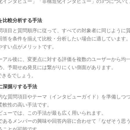
化インタビュー」「非構造化インタビュー」の3つについて
を比較分析する手法
問項目と質問順序に従って、すべての対象者に同じように
回答を条件を揃えて比較・分析したい場合に適しています
やすい点がメリットです。
ーアル後に、変更点に対する評価を複数のユーザーから均
め、予期せぬ発見には繋がりにくい側面があります。
できるでしょう。
に深掘りする手法
的な質問項目やテーマ（インタビューガイド）を準備しつ
柔軟性の高い手法です。
ビューでは、この手法が最も広く用いられます。
であるメンバーの興味や回答内容に合わせて「なぜそう思
ることが可能です。