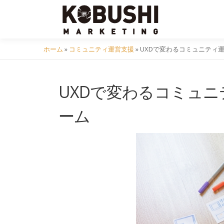
コ
ン
テ
ン
ホーム
»
コミュニティ運営支援
»
UXDで変わるコミュニティ
ツ
へ
UXDで変わるコミュ
ス
キ
ーム
ッ
プ