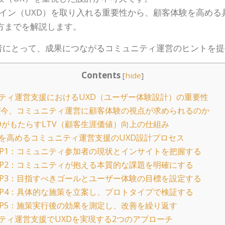
ザイン（UXD）を取り入れる重要性から、顧客体験を高め
方までを解説します。
当者にとって、成果につながるコミュニティ運営のヒントを
Contents
[
hide
]
ティ運営支援におけるUXD（ユーザー体験設計）の重要性
今、コミュニティ運営に顧客体験の視点が求められるのか
DがもたらすLTV（顧客生涯価値）向上の仕組み
を高めるコミュニティ運営支援のUXD設計プロセス
EP1：コミュニティ参加者の現状とインサイトを把握する
EP2：コミュニティが抱える本質的な課題を明確にする
EP3：目指すべきゴールとユーザー体験の目標を設定する
EP4：具体的な施策を立案し、プロトタイプで検証する
EP5：施策実行後の効果を測定し、改善を繰り返す
ティ運営支援でUXDを実現する2つのアプローチ